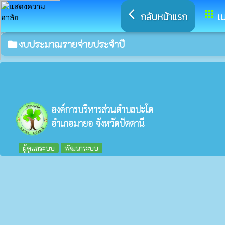
arrow_back_ios
apps
กลับหน้าแรก
เม
งบประมาณรายจ่ายประจำปี
folder
องค์การบริหารส่วนตำบลปะโด
อำเภอมายอ จังหวัดปัตตานี
ผู้ดูแลระบบ
พัฒนาระบบ