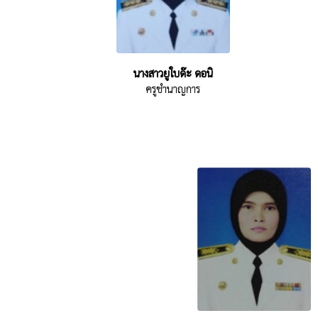
นางสาวยูใบด๊ะ ดอนิ
ครูชำนาญการ