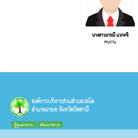
นางสาวมารณี แวกะจิ
คนงาน
องค์การบริหารส่วนตำบลปะโด
อำเภอมายอ จังหวัดปัตตานี
ผู้ดูแลระบบ
พัฒนาระบบ