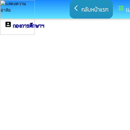
arrow_back_ios
apps
กลับหน้าแรก
เม
account_box
กองการศึกษาฯ