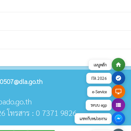
home
เมนูหลัก
verified
ITA 2026
0507@dla.go.th
desktop_windows
e-Service
pado.go.th
view_list
ระบบ egp
26 โทรสาร : 0 7371 9826
แชทกับหน่วยงาน