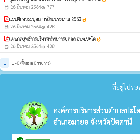
whatshot
26 มีนาคม 2564
777
event
visibility
แผนฝึกอบรมบุคลากรปีงบประมาณ 2563
whatshot
26 มีนาคม 2564
428
event
visibility
แผนกลยุทธ์การบริหารทรัพยากรบุคคล อบต.ปะโด
whatshot
26 มีนาคม 2564
428
event
visibility
1
1 - 8 (ทั้งหมด 8 รายการ)
ที่อยู่ไปร
องค์การบริหารส่วนตำบลปะโ
อำเภอมายอ จังหวัดปัตตานี