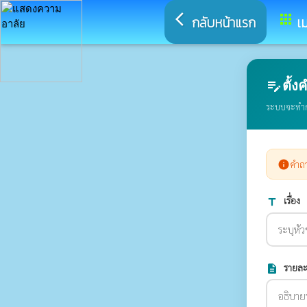
arrow_back_ios
apps
กลับหน้าแรก
เม
ตั้
edit_note
ระบบจะทำกา
info
คำถา
เรื่อง
title
รายละ
description