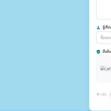
ผู้เขีย
person
ยืนยัน
verified_user
กลับ
arrow_back